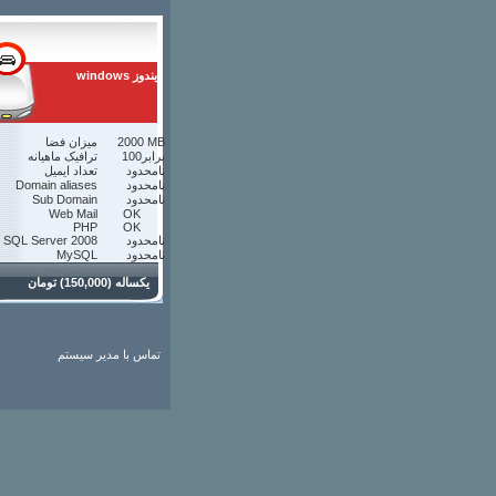
windows ويندوز
2000 MB
ميزان فضا
100برابر
ترافيک ماهيانه
نامحدود
تعداد ايميل
نامحدود
Domain aliases
نامحدود
Sub Domain
Web Mail
OK
PHP
OK
نامحدود
SQL Server 2008
نامحدود
MySQL
يكساله (150,000) تومان
تماس با مدیر سیستم